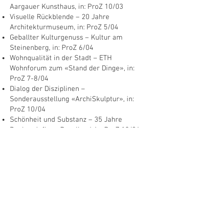
Aargauer Kunsthaus, in: ProZ 10/03
Visuelle Rückblende – 20 Jahre
Architekturmuseum, in: ProZ 5/04
Geballter Kulturgenuss – Kultur am
Steinenberg, in: ProZ 6/04
Wohnqualität in der Stadt – ETH
Wohnforum zum «Stand der Dinge», in:
ProZ 7-8/04
Dialog der Disziplinen –
Sonderausstellung «ArchiSkulptur», in:
ProZ 10/04
Schönheit und Substanz – 35 Jahre
Denkmalpflege Baselland, in: ProZ 12/04
Wer plant die Planung? – Architektur,
Politik, Mensch, in: ProZ 2/05
Gestaltete Lebensräume –
Internationales Szenografie-Festival
«IN3», in: ProZ 11/06
<